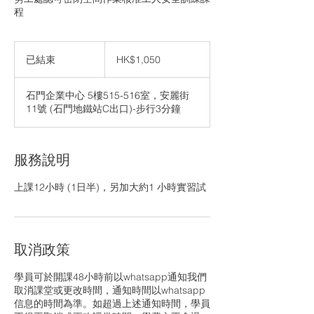
程
1,050
港
已結束
已
HK$1,050
元
結
束
石門企業中心 5樓515-516室，安麗街
11號 (石門地鐵站C出口)-步行3分鐘
服務說明
上課12小時 (1日半)，另加大約1 小時實習試
取消政策
學員可於開課48小時前以whatsapp通知我們
取消課堂或更改時間，通知時間以whatsapp
信息的時間為準。如超過上述通知時間，學員