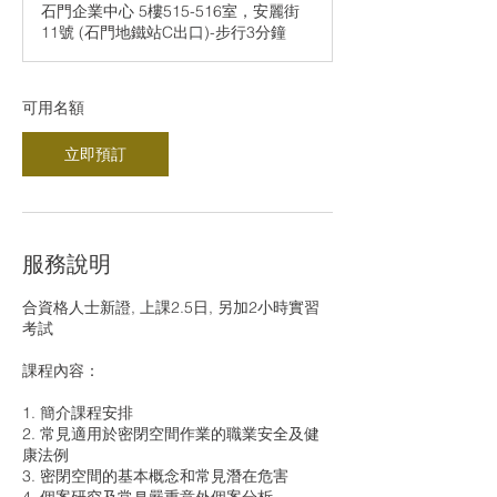
石門企業中心 5樓515-516室，安麗街
期
11號 (石門地鐵站C出口)-步行3分鐘
9
月
7
日
可用名額
立即預訂
服務說明
合資格人士新證, 上課2.5日, 另加2小時實習
考試
課程內容：
1. 簡介課程安排
2. 常見適用於密閉空間作業的職業安全及健
康法例
3. 密閉空間的基本概念和常見潛在危害